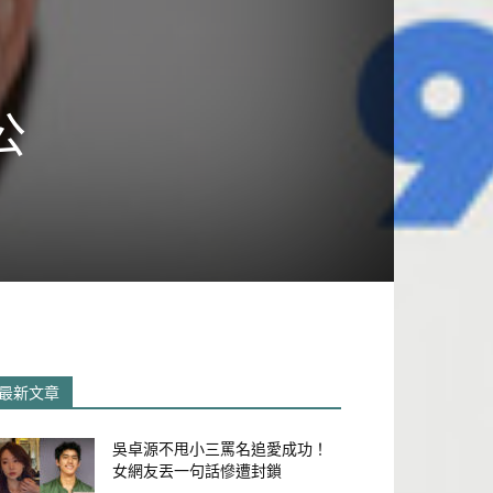
公
最新文章
吳卓源不甩小三罵名追愛成功！
女網友丟一句話慘遭封鎖