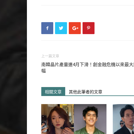
▲尹汝貞爆和CAA簽約。（圖
外媒《DEADLINE》今天報導「CAA（
尹汝貞」，尹汝貞近來也預計接續
季，若簽約消息屬實，看來未來
上一篇文章
南韓晶片產量連4月下滑！創金融危機以來最大
幅
CAA不僅是美國前3大經紀公
他們簽下經紀約的不只是演員，
相關文章
其他此筆者的文章
佼者，像是導演史蒂芬史匹柏、
翠普和喬治克隆尼等享譽全球的
布和CAA簽下經紀約將演藝版