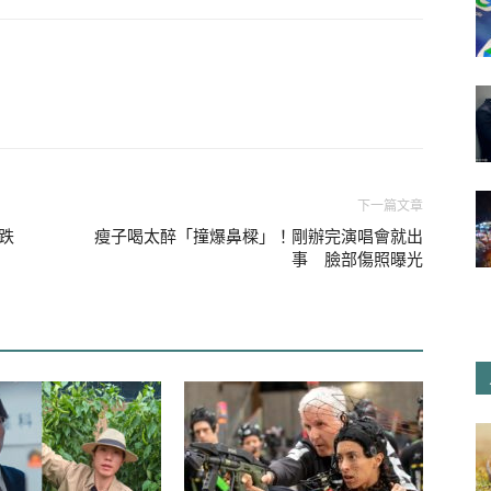
／達志影像／美聯社）
Creative Artists Agency）簽下了
參演APPLE TV+的《柏青哥》第二
將會將演藝重心放在國際市場。
下一篇文章
跌
瘦子喝太醉「撞爆鼻樑」！剛辦完演唱會就出
事 臉部傷照曝光
司，也被認為最具有影響力和主導地位，與
還有編劇、製作人和導演等各領域的佼
演員布萊德彼特和湯姆漢克斯和梅莉史
名人皆是，南韓演員李政宰去年2月也宣
圖拓展到全世界。