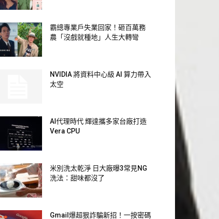
霸總專業戶失業回家！砸百萬務
農「沒戲就種地」人生大轉彎
NVIDIA 將資料中心級 AI 算力帶入
太空
AI代理時代 輝達攜多家台廠打造
Vera CPU
米別洗太乾淨 日大廠曝3常見NG
洗法：甜味都沒了
Gmail爆超狠詐騙新招！一按密碼