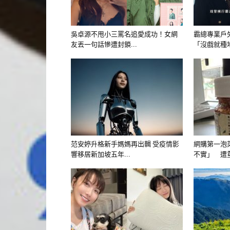
吳卓源不甩小三罵名追愛成功！女網
霸總專業戶
友丟一句話慘遭封鎖...
「沒戲就種地
范安婷升格新手媽媽再出輯 受疫情影
網購第一泡
響移居新加坡五年...
不實」 遭重罰