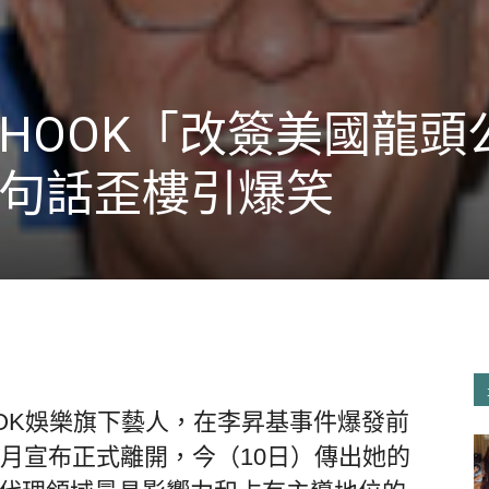
HOOK「改簽美國龍頭
句話歪樓引爆笑
OOK娛樂旗下藝人，在李昇基事件爆發前
2月宣布正式離開，今（10日）傳出她的