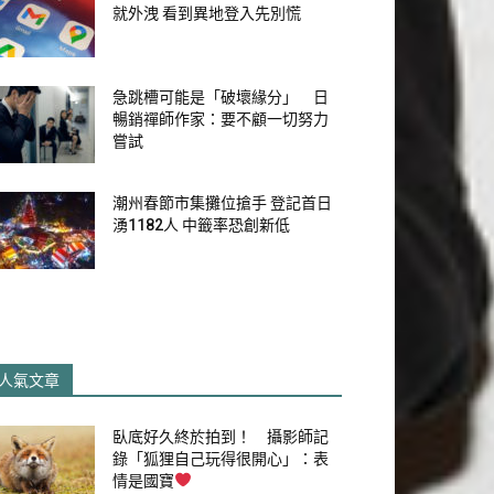
就外洩 看到異地登入先別慌
急跳槽可能是「破壞緣分」 日
暢銷禪師作家：要不顧一切努力
嘗試
潮州春節市集攤位搶手 登記首日
湧1182人 中籤率恐創新低
人氣文章
臥底好久終於拍到！ 攝影師記
錄「狐狸自己玩得很開心」：表
情是國寶