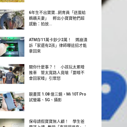
6年生不出寶寶…飼育員「送蛋給
鵜鶘夫妻」 孵出小寶寶牠們超
感動：拍放...
ATM存11萬卡鈔少2萬！ 媽崩潰
訴「家還有2孩」律師曝這招才能
拿回來
關你什麼事？！ 小孩玩太累睡
推車 管太寬路人竟嗆「要睡不
會回家睡」引眾怒
靚畫質 1.08 億三鏡，Mi 10T Pro
試螢幕、5G、攝影
保母請假寶寶無人顧！ 學生爸