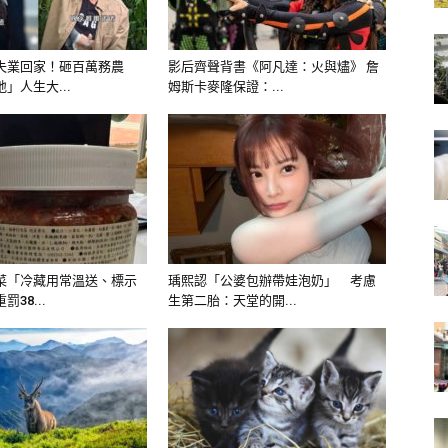
失業回家！砸百萬務農
影后齊聲背書《阿凡達：火與燼》 詹
」人生大...
姆斯卡麥隆保證：...
菜「冷藏用常溫送、標示
瑀熙認「公婆包辦帶娃泡奶」 考慮
38...
生第二胎：天堂的開...