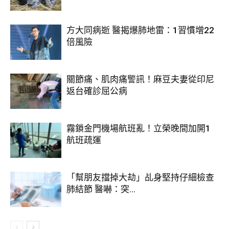
方大同病逝 醫揭爆肺地雷：1習慣增22
倍風險
關節痛、肌肉痛警訊！麻豆夫妻從印尼
返台確診屈公病
霧鎖金門機場航班亂！立榮晚間加開1
航班疏運
「幫朋友擋掉大劫」乩身堅持仔細檢查
肺結節 醫嚇：突...