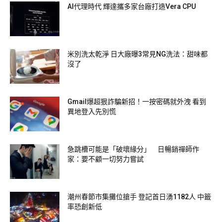
AI代理時代 輝達攜多家台廠打造Vera CPU
米別洗太乾淨 日大廠曝3常見NG洗法：甜味都
沒了
Gmail爆超狠詐騙新招！一按密碼就外洩 看到
異地登入先別慌
急跳槽可能是「破壞緣分」 日暢銷禪師作
家：要不顧一切努力嘗試
潮州春節市集攤位搶手 登記首日湧1182人 中籤
率恐創新低