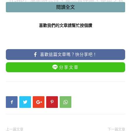
（GHP）準則符合性、產品責任險、使用之食
閱讀全文
品添加物及產品標示等項目，並抽驗成品檢驗
防腐劑、漂白劑、甜味劑或食品中微生物衛生
喜歡我們的文章請幫忙按個讚
標準等。
食藥署中區管理中心主任林旭陽指出，部分業
者不符合食品良好衛生規範 （GHP），其中1
喜歡這篇文章嗎？快分享吧！
家經命限期改正後仍複查不合格，為台南市
分享文章
「協發行國際食品有限公司」，生產的泡菜被
查獲未依規定溫層配送，應該要冷藏的產品卻
以常溫運送，GHP複查仍不合格。
林旭陽說，該業者已經違反《食安法》第8
條，由於情節重大，且該公司資本額大，因此
加倍裁罰，原本是6萬元起跳，本案開罰24萬
元。
上一篇文章
下一篇文章