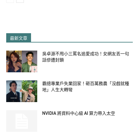
最新文章
吳卓源不甩小三罵名追愛成功！女網友丟一句
話慘遭封鎖
霸總專業戶失業回家！砸百萬務農「沒戲就種
地」人生大轉彎
NVIDIA 將資料中心級 AI 算力帶入太空