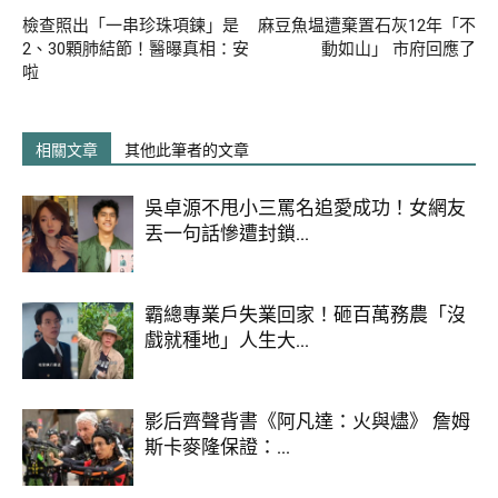
檢查照出「一串珍珠項鍊」是
麻豆魚塭遭棄置石灰12年「不
2、30顆肺結節！醫曝真相：安
動如山」 市府回應了
另外，協發行國際食品有限公司的「泡菜黃
啦
瓜、黃金泡菜、韓式泡菜」共3項產品，也被
查獲標示違規，標示字體過小，且產品成分標
相關文章
其他此筆者的文章
示與實際不符，有2項添加物有標示但未使
用，另2項添加物有使用但未標示，已經違反
吳卓源不甩小三罵名追愛成功！女網友
《食安法》第22和28條，針對標示不實開罰14
丟一句話慘遭封鎖...
萬元，總計遭罰38萬元。
霸總專業戶失業回家！砸百萬務農「沒
協發行國際食品有限公司也發出聲明致歉，所
戲就種地」人生大...
有商品皆以冷藏或冷凍方式配送，絕無常溫出
貨情形，因消費者同時訂購冷藏與冷凍商品
時，本公司以冷藏混合配送，對此疏忽深感抱
影后齊聲背書《阿凡達：火與燼》 詹姆
斯卡麥隆保證：...
歉，並將立即調整物流作業，確保後續配送方
式完全符合規範，保障消費者權益。