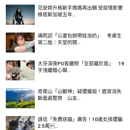
范安婷升格新手媽媽再出輯 受疫情影響
而有關產品標示字級，業者表示，部分小型包
移居新加坡五年...
裝因空間受限，完整展開成分標示時確實難以
達到法規要求的字級大小，對於造成消費者閱
瑀熙認「公婆包辦帶娃泡奶」 考慮生
讀不便，深表歉意，目前已與主管機關討論改
第二胎：天堂的開...
善方案，並會依規定逐步調整，讓資訊更清楚
呈現。
大牙深夜PO客廳照「全部屬於我」 19
字洩離婚心聲...
至於產品標示不符的情形，業者說明，主要源
於標示格式未及時更新（如「鹽（鹽、亞鐵氰
化鉀）」或「醋（水、米、食用酒精、果
奇萊山「山獸神」疑遭獵殺！鹿茸消失
斷面處整齊 山友...
糖）」未完整展開），或未能同步配合原物料
廠商的資訊更新，導致部分內容與最新規範有
所落差，已全面展開修正工作，並將持續加強
誤信「免費送貓」廣告！10歲女孩遭騙
內部稽核，避免類似問題再次發生。
2.5萬...