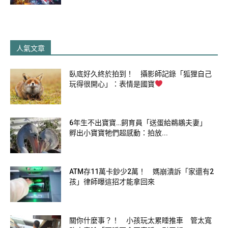
人氣文章
臥底好久終於拍到！ 攝影師記錄「狐狸自己
玩得很開心」：表情是國寶
6年生不出寶寶…飼育員「送蛋給鵜鶘夫妻」
孵出小寶寶牠們超感動：拍放...
ATM存11萬卡鈔少2萬！ 媽崩潰訴「家還有2
孩」律師曝這招才能拿回來
關你什麼事？！ 小孩玩太累睡推車 管太寬