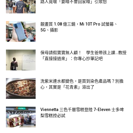
路人竟嗆「要睡不會回家睡」引眾怒
靚畫質 1.08 億三鏡，Mi 10T Pro 試螢幕、
5G、攝影
保母請假寶寶無人顧！ 學生爸帶孩上課…教授
「直接接過來」：你專心抄筆記吧
洗紫米連水都變色，是買到染色產品嗎？別擔
心，其實是「花青素」溶出了
Viennetta 三色千層雪糕登陸 7-Eleven 士多啤
梨雪糕控必試