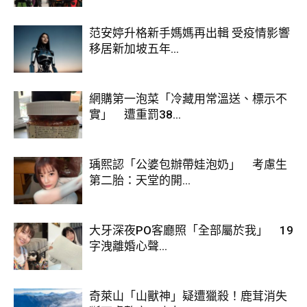
范安婷升格新手媽媽再出輯 受疫情影響
移居新加坡五年...
網購第一泡菜「冷藏用常溫送、標示不
實」 遭重罰38...
瑀熙認「公婆包辦帶娃泡奶」 考慮生
第二胎：天堂的開...
圖片來源：
中華航空
大牙深夜PO客廳照「全部屬於我」 19
字洩離婚心聲...
奇萊山「山獸神」疑遭獵殺！鹿茸消失