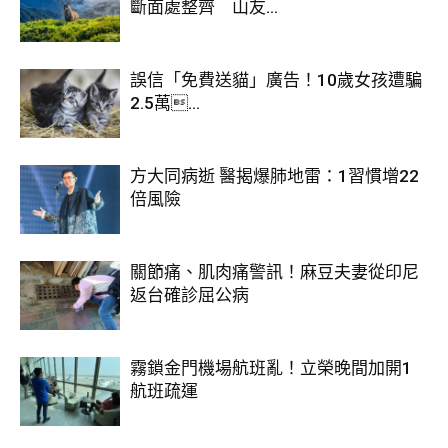
斷面處整齊 山友...
誤信「免費送貓」廣告！10歲女孩遭騙
2.5萬...
圖片來源：
中華航空
方大同病逝 醫揭爆肺地雷：1習慣增22
倍風險
搭乘「皮卡丘彩繪飛機」的快樂絕對不僅於
此，飛機內的周邊商品也會不時出現寶可夢給
關節痛、肌肉痛警訊！麻豆夫妻從印尼
你驚喜，從報到時就有滿佈寶可夢的登機證跟
返台確診屈公病
行李牌陪你出發，登入飛機裡更是進入寶可夢
的大千世界，餐盤、杯子、枕頭、零食……都
霧鎖金門機場航班亂！立榮晚間加開1
有寶可夢一路相伴你到目的地，快樂到想旋
航班疏運
轉、灑花、轉圈圈！