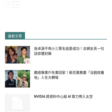
最新文章
吳卓源不甩小三罵名追愛成功！女網友丟一句
話慘遭封鎖
霸總專業戶失業回家！砸百萬務農「沒戲就種
皮卡丘彩繪飛機上滿滿寶可夢周邊。
地」人生大轉彎
圖片來源：
中華航空
NVIDIA 將資料中心級 AI 算力帶入太空