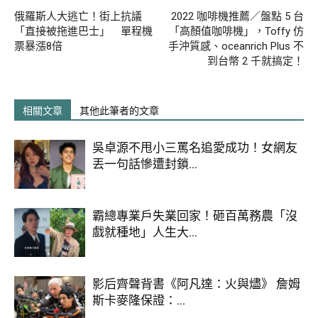
夢人氣角色跟繁星點點的天空相當吸睛，除了
俄羅斯人大逃亡！街上抗議
2022 咖啡機推薦／盤點 5 台
主角皮卡丘，還有卡比獸、呆呆獸、胖丁等等
「直接被拖進巴士」 單程機
「高顏值咖啡機」，Toffy 仿
總共 11 隻寶可夢都在機身上快樂奔馳，有機
票暴漲8倍
手沖質感、oceanrich Plus 不
到台幣 2 千就搞定！
會搭乘的話必須把他們全部揪出來！
相關文章
其他此筆者的文章
吳卓源不甩小三罵名追愛成功！女網友
丟一句話慘遭封鎖...
霸總專業戶失業回家！砸百萬務農「沒
戲就種地」人生大...
皮卡丘彩繪飛機是全球第一台。
影后齊聲背書《阿凡達：火與燼》 詹姆
斯卡麥隆保證：...
圖片來源：
中華航空