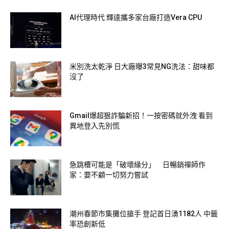
AI代理時代 輝達攜多家台廠打造Vera CPU
米別洗太乾淨 日大廠曝3常見NG洗法：甜味都
沒了
Gmail爆超狠詐騙新招！一按密碼就外洩 看到
圖片來源：
中華航空
異地登入先別慌
急跳槽可能是「破壞緣分」 日暢銷禪師作
家：要不顧一切努力嘗試
潮州春節市集攤位搶手 登記首日湧1182人 中籤
率恐創新低