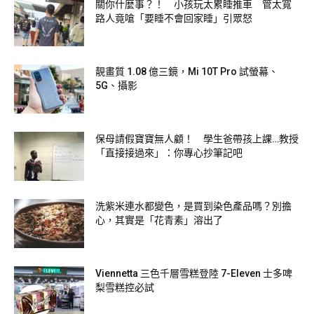
關你什麼事？！ 小孩玩太累睡推車 管太寬
路人竟嗆「要睡不會回家睡」引眾怒
圖片來源：
中華航空
靚畫質 1.08 億三鏡，Mi 10T Pro 試螢幕、
5G、攝影
保母請假寶寶無人顧！ 學生爸帶孩上課…教授
「直接接過來」：你專心抄筆記吧
洗紫米連水都變色，是買到染色產品嗎？別擔
心，其實是「花青素」溶出了
Viennetta 三色千層雪糕登陸 7-Eleven 士多啤
梨雪糕控必試
圖片來源：
中華航空