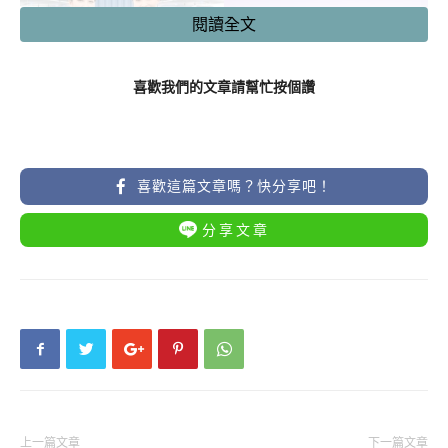
閱讀全文
喜歡我們的文章請幫忙按個讚
喜歡這篇文章嗎？快分享吧！
圖片來源：
中華航空
分享文章
華航「皮卡丘彩繪飛機」全球第一
台，滿滿寶可夢周邊萌到發芬！
這台「皮卡丘彩繪飛機」不只是台灣南波萬更
是全球第一台，機身以華航識別色為基底，並
以充滿希望的「黎明將至」為主題，搭配寶可
上一篇文章
下一篇文章