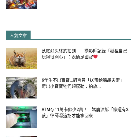
人氣文章
圖片來源：
中華航空
臥底好久終於拍到！ 攝影師記錄「狐狸自己
玩得很開心」：表情是國寶
6年生不出寶寶…飼育員「送蛋給鵜鶘夫妻」
孵出小寶寶牠們超感動：拍放...
ATM存11萬卡鈔少2萬！ 媽崩潰訴「家還有2
孩」律師曝這招才能拿回來