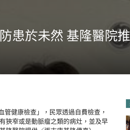
防患於未然 基隆醫院推M
腦血管健康檢查」，民眾透過自費檢查，
有狹窄或是動脈瘤之類的病灶，並及早