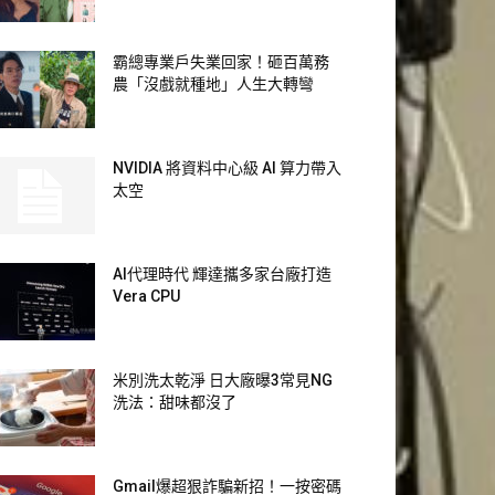
霸總專業戶失業回家！砸百萬務
農「沒戲就種地」人生大轉彎
NVIDIA 將資料中心級 AI 算力帶入
太空
AI代理時代 輝達攜多家台廠打造
Vera CPU
米別洗太乾淨 日大廠曝3常見NG
洗法：甜味都沒了
Gmail爆超狠詐騙新招！一按密碼