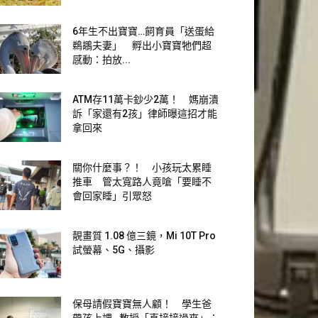
6年生不出寶寶…飼育員「送蛋給
鵜鶘夫妻」 孵出小寶寶牠們超
感動：拍放...
ATM存11萬卡鈔少2萬！ 媽崩潰
訴「家還有2孩」律師曝這招才能
拿回來
關你什麼事？！ 小孩玩太累睡
推車 管太寬路人竟嗆「要睡不
會回家睡」引眾怒
靚畫質 1.08 億三鏡，Mi 10T Pro
試螢幕、5G、攝影
保母請假寶寶無人顧！ 學生爸