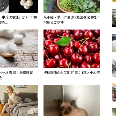
動脈瘤往往沒什麼症狀，一破裂了往往
迷、植物人或中心等重殘後遺症，30到
一串珍珠項鍊」是2、30顆
咬不細、嚼不碎更讚 7蔬菜專家激推：
真...
地瓜葉要吃梗
出一堆病 醫：恐增胰臟
櫻桃調節血壓又助眠 醫：1種人小心吃
險