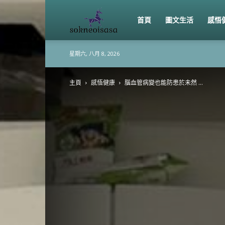
sokneoisasa
首頁
圖文生活
感悟
星期六, 八月 8, 2026
主頁
感悟健康
腦血管病變也能防患於未然 ...