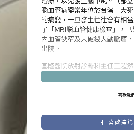
治療，以免發生腦中風。（部立
腦血管病變常年位於台灣十大死
的病變，一旦發生往往會有相當
了「MRI腦血管健康檢查」，
內血管狹窄及未破裂大動脈瘤，
出院。
基隆醫院放射診斷科主任王超然
「防患於未然」，因此設計了「
腦部核磁共振檢查，不須打顯影
生活忙碌、抽菸、有腦血管病變
喜歡我
檢查，及早檢查出未破裂動脈瘤
療，降低風險又可快速恢復。
喜歡這篇
陳啟仁醫師表示，他的第一個病