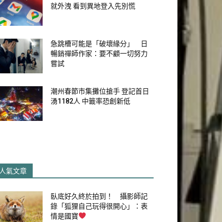
就外洩 看到異地登入先別慌
急跳槽可能是「破壞緣分」 日
暢銷禪師作家：要不顧一切努力
嘗試
潮州春節市集攤位搶手 登記首日
湧1182人 中籤率恐創新低
人氣文章
臥底好久終於拍到！ 攝影師記
錄「狐狸自己玩得很開心」：表
情是國寶