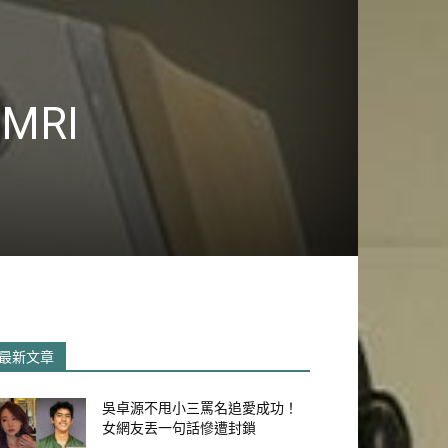
RI
最新文章
吳卓源不甩小三罵名追愛成功！
女網友丟一句話慘遭封鎖