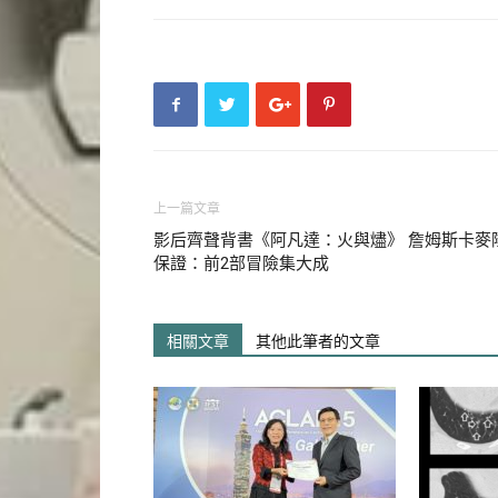
瘤。他指出，病患幾年前曾經因
術後也沒有追蹤。近日因為又感
「MRI腦血管健康檢查」。
沒想到這一檢查竟發現有2顆新
陳啟仁經與患者討論後，為患者
上一篇文章
治療」，術後病人已經完全康復
影后齊聲背書《阿凡達：火與燼》 詹姆斯卡麥
保證：前2部冒險集大成
第2位病人也是70多歲，因為
就診，並做「MRI腦血管健康
相關文章
其他此筆者的文章
脈及右側顱內椎動脈有嚴重狹窄
避免病患發生腦中風，陳啟仁為
動脈的血管整型並放置支架，術
現象也消失了，目前定期門診追