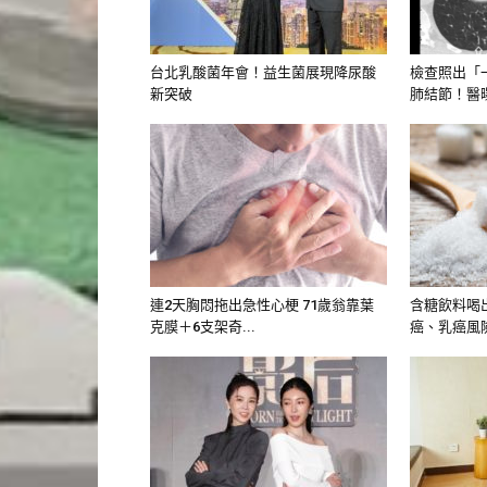
基隆醫院副院長蔡翊新指出，腦
沒機會救治，即使開刀也會有昏
台北乳酸菌年會！益生菌展現降尿酸
檢查照出「
新突破
肺結節！醫曝
50歲的人是高風險群。
連2天胸悶拖出急性心梗 71歲翁靠葉
含糖飲料喝
克膜＋6支架奇...
癌、乳癌風