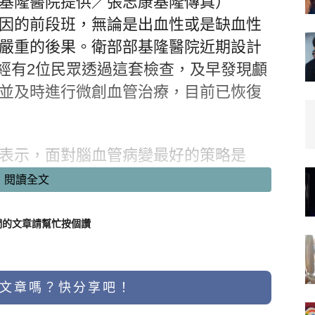
基隆醫院提供／張志康基隆傳真）
因的前段班，無論是出血性或是缺血性
嚴重的後果。衛部部基隆醫院近期設計
已經有2位民眾透過這套檢查，及早發現顱
並及時進行微創血管治療，目前已恢復
表示，面對腦血管病變最好的策略是
MRI腦血管健康檢查」，有別於一般的
閱讀全文
劑，約30分鐘就可完成。他建議若民眾
家族史或三高的危險因子，可以自費做
們的文章請幫忙按個讚
與腦血管狹窄症狀，以微創血管內治
文章嗎？快分享吧！
患，就是透過這套檢查，發現了2顆動脈