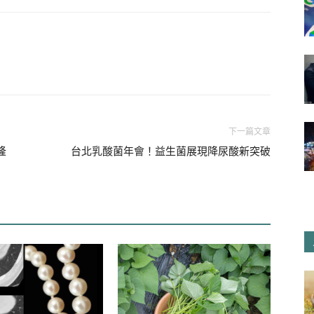
為動脈瘤破裂，進行了開刀夾壁手術，
到頭痛，到基隆醫院就診，並進行
的動脈瘤，其中1顆動脈瘤已有12毫米，
進行免開刀的「顱內動脈瘤血管內栓塞
下一篇文章
，順利出院。
隆
台北乳酸菌年會！益生菌展現降尿酸新突破
最近有頭暈及走路不穩等問題，到基隆醫院
檢查」。檢查後，赫然發現病人右側頸動
，左側的椎動脈更已經完全堵塞。為了
病人同時做了右側頸動脈及右側顱內椎
後病患的血壓變得好控制，而且頭暈的
蹤。